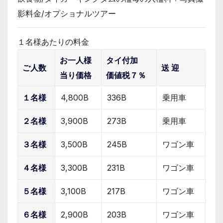
影料金/オプショナルツアー
１名様あたりの料金
お一人様
タイ付加
ご人数
送 迎
当り価格
価値税７％
１名様
4,800B
336B
乗用車
２名様
3,900B
273B
乗用車
３名様
3,500B
245B
ワゴン車
４名様
3,300B
231B
ワゴン車
５名様
3,100B
217B
ワゴン車
６名様
2,900B
203B
ワゴン車