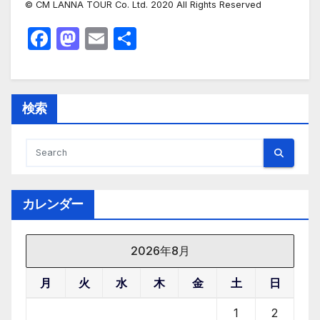
© CM LANNA TOUR Co. Ltd. 2020 All Rights Reserved
F
M
E
共
a
a
m
有
c
st
ail
e
o
検索
b
d
o
o
o
n
k
カレンダー
2026年8月
月
火
水
木
金
土
日
1
2