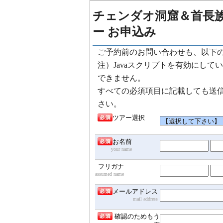
チェンダオ洞窟＆首長
ー お申込み
ご予約前のお問い合わせも、以下
注）Javaスクリプトを有効にし
できません。
すべての必須項目に記載しても送
さい。
ツアー選択
お名前
your name
フリガナ
assumed name
メールアドレス
mail address
確認のためもう