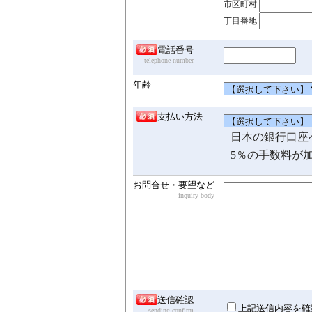
市区町村
丁目番地
電話番号
telephone number
年齢
支払い方法
日本の銀行口座
5％の手数料が
お問合せ・要望など
inquiry body
送信確認
上記送信内容を確
sending confirm