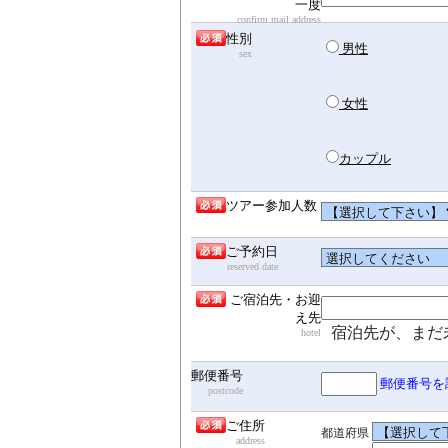
一度
confirm mail address
性別
男性
sex
女性
カップル
ツアー参加人数
ご予約日
reserved date
ご宿泊先・お迎
え先
宿泊先が、まだ
hotel
郵便番号
郵便番号を
postcode
ご住所
都道府県
address