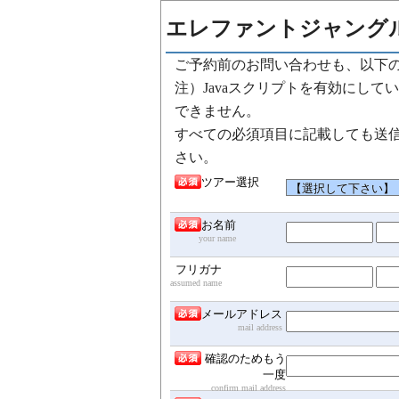
エレファントジャングル
ご予約前のお問い合わせも、以下
注）Javaスクリプトを有効にし
できません。
すべての必須項目に記載しても送
さい。
ツアー選択
お名前
your name
フリガナ
assumed name
メールアドレス
mail address
確認のためもう
一度
confirm mail address