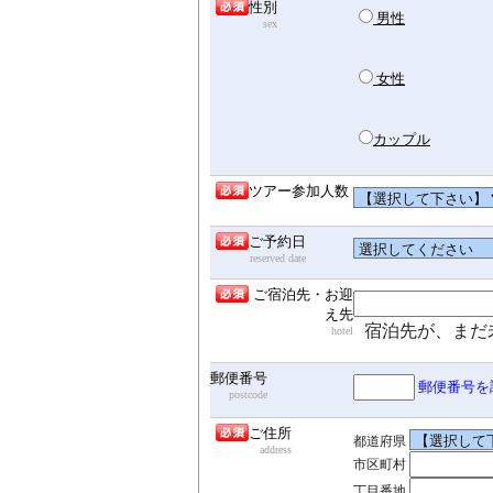
性別
男性
sex
女性
カップル
ツアー参加人数
ご予約日
reserved date
ご宿泊先・お迎
え先
宿泊先が、まだ
hotel
郵便番号
郵便番号を
postcode
ご住所
都道府県
address
市区町村
丁目番地