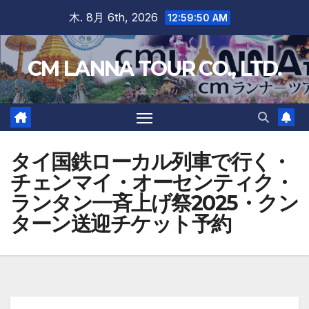
Skip
木. 8月 6th, 2026
12:59:51 AM
to
content
CM LANNA TOUR CO., LTD.
タイ国鉄ローカル列車で行く・
チェンマイ・オーセンティク・
ランタン一斉上げ祭2025・クン
ターン送迎チケット予約