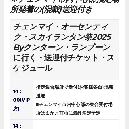
所発着の(混載)送迎付き
チェンマイ・オーセンティ
ク・スカイランタン祭2025
Byクンターン・ランプーン
に行く・送迎付チケット
・
ス
ケジュール
指定集合場所で受付(お客様各自)混載
14：
送迎
00(VIP
■チェンマイ市内中心部の集合受付場
席)
所は１か月前頃に最終決定予定
14：