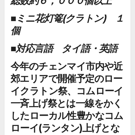
総数約６，０００個以上
■ミニ花灯篭(クラトン) １
個
■対応言語 タイ語・英語
今年のチェンマイ市内や近
郊エリアで開催予定のロー
イクラトン祭、コムローイ
一斉上げ祭とは一線をかく
したローカル性豊かなコム
ローイ(ランタン)上げとな