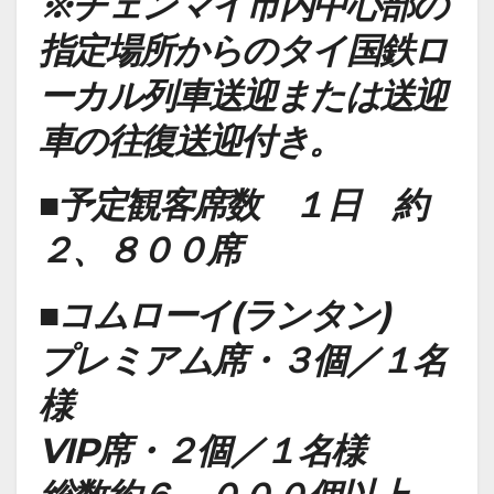
※チェンマイ市内中心部の
指定場所からのタイ国鉄ロ
ーカル列車送迎または送迎
車の往復送迎付き。
■予定観客席数 １日 約
２、８００席
■コムローイ(ランタン)
プレミアム
席・３個
／１名
様
VIP席・２個
／１名様