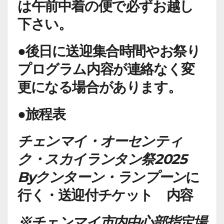
は午前中着の便で必ずお越し
下さい。
●後日に送迎集合時間やお祭り
プログラム内容が連絡なく変
更になる場合があります。
●旅程表
チェンマイ・オーセンティ
ク・スカイランタン祭2025
Byクンターン・ランプーン
に
行く・送迎付チケット 内容
※チェンマイ市内中心部指定場