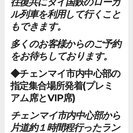
往復共にタイ国鉄のローカ
ル列車を利用して行くこと
もできます。
多くのお客様からのご予約
をお待ちしております。
◆チェンマイ市内中心部の
指定集合場所発着(プレミ
アム席とVIP席)
チェンマイ市内中心部から
片道約１時間程行ったラン