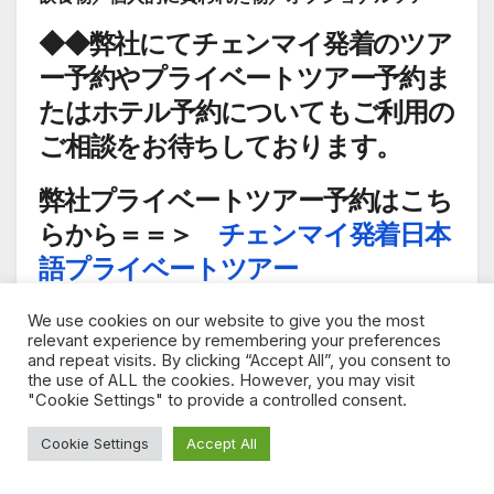
◆◆弊社にてチェンマイ発着のツア
ー予約やプライベートツアー予約ま
たはホテル予約についてもご利用の
ご相談をお待ちしております。
弊社プライベートツアー予約はこち
らから＝＝＞
チェンマイ発着日本
語プライベートツアー
弊社英語グループジョイント(混載)
We use cookies on our website to give you the most
relevant experience by remembering your preferences
ツアー予約はこちらから＝＝＞
英
and repeat visits. By clicking “Accept All”, you consent to
the use of ALL the cookies. However, you may visit
語グループジョイント(混載)ツアー
"Cookie Settings" to provide a controlled consent.
予約
Cookie Settings
Accept All
弊社チェンマイホテル予約はこちら