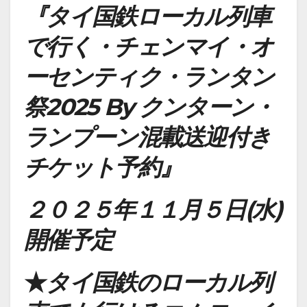
『タイ国鉄ローカル列車
で行く・チェンマイ・オ
ーセンティク・ランタン
祭2025 By クンターン・
ランプーン混載送迎付き
チケット予約』
２０２５年１１月５日(水)
開催予定
★
タイ国鉄の
ローカル列