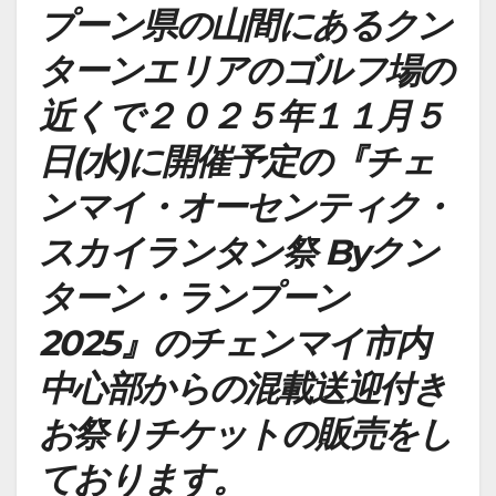
プーン県の山間にあるクン
ターンエリアのゴルフ場の
近くで２０２５年１１月５
日(水)に開催予定の『チェ
ンマイ・オーセンティク・
スカイランタン祭 Byクン
ターン・ランプーン
2025』のチェンマイ市内
中心部からの混載送迎付き
お祭りチケットの販売をし
ております。