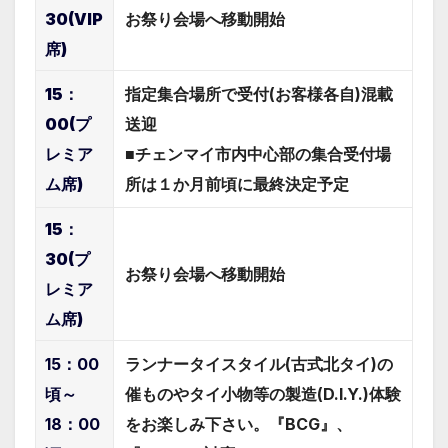
30(VIP
お祭り会場へ移動開始
席)
15：
指定集合場所で受付(お客様各自)混載
00(プ
送迎
レミア
■チェンマイ市内中心部の集合受付場
ム席)
所は１か月前頃に最終決定予定
15：
30(プ
お祭り会場へ移動開始
レミア
ム席)
15：00
ランナータイスタイル(古式北タイ)の
頃～
催ものやタイ小物等の製造(D.I.Y.)体験
18：00
をお楽しみ下さい。『BCG』、