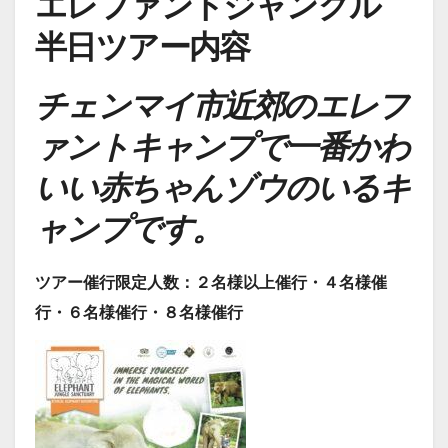
エレファントジャングル
半日ツアー内容
チェンマイ市近郊のエレフ
ァントキャンプで一番かわ
いい赤ちゃんゾウのいるキ
ャンプです。
ツアー催行限定人数：２名様以上催行・４名様催
行・６名様催行・８名様催行