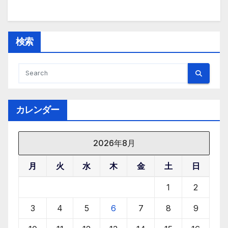
a
a
m
有
c
st
ail
e
o
検索
b
d
o
o
o
n
k
カレンダー
2026年8月
月
火
水
木
金
土
日
1
2
3
4
5
6
7
8
9