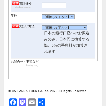
© CM LANNA TOUR Co. Ltd. 2020 All Rights Reserved
F
M
E
共