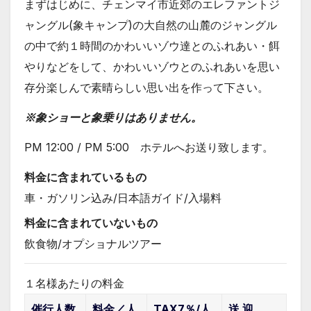
まずはじめに、チェンマイ市近郊のエレファントジ
ャングル(象キャンプ)の大自然の山麓のジャングル
の中で約１時間のかわいいゾウ達とのふれあい・餌
やりなどをして、かわいいゾウとのふれあいを思い
存分楽しんで素晴らしい思い出を作って下さい。
※象ショーと象乗りはありません。
PM 12:00 / PM 5:00 ホテルへお送り致します。
料金に含まれているもの
車・ガソリン込み/日本語ガイド/入場料
料金に含まれていないもの
飲食物/オプショナルツアー
１名様あたりの料金
催行人数
料金／人
TAX7％/人
送 迎