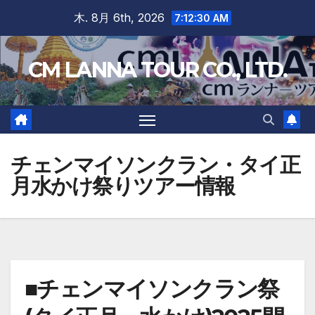
Skip
木. 8月 6th, 2026
7:12:30 AM
to
content
CM LANNA TOUR CO., LTD.
チェンマイソンクラン・タイ正
月水かけ祭りツアー情報
■チェンマイソンクラン祭