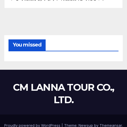
You missed
CM LANNA TOUR CO.,
LTD.
Proudly powered by WordPress
|
Theme:
Newsup
by
Themeansar
.