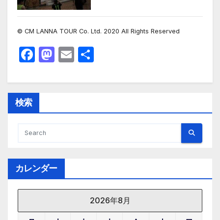
© CM LANNA TOUR Co. Ltd. 2020 All Rights Reserved
F
M
E
共
a
a
m
有
c
st
ail
e
o
検索
b
d
o
o
o
n
k
カレンダー
2026年8月