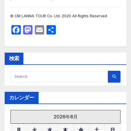
© CM LANNA TOUR Co. Ltd. 2020 All Rights Reserved
F
M
E
共
a
a
m
有
c
st
ail
e
o
検索
b
d
o
o
o
n
k
カレンダー
2026年8月
月
火
水
木
金
土
日