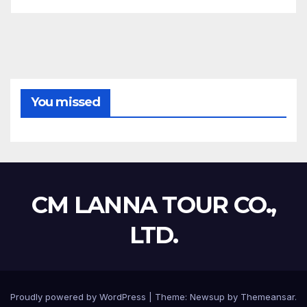
You missed
CM LANNA TOUR CO.,
LTD.
Proudly powered by WordPress
|
Theme:
Newsup
by
Themeansar
.