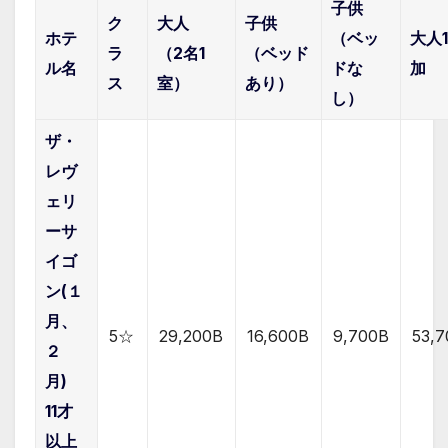
子供
ク
大人
子供
ホテ
（ベッ
大人
ラ
（2名1
（ベッド
ル名
ドな
加
ス
室）
あり）
し）
ザ・
レヴ
ェリ
ーサ
イゴ
ン(１
月、
5☆
29,200B
16,600B
9,700B
53,
２
月)
11才
以上