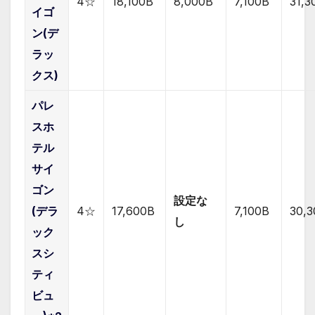
4☆
18,100B
8,000B
7,1
00B
31,3
イゴ
ン(デ
ラッ
クス)
パレ
スホ
テル
サイ
ゴン
設定な
(デラ
4☆
17,600B
7,1
00B
30,
し
ック
スシ
ティ
ビュ