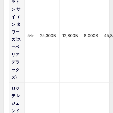
ラト
ン サ
イゴ
ン タ
ワー
5☆
25,300B
12,800B
8,000B
45,
ズ(ス
ーペ
リア
デラ
ック
ス)
ロッ
テ レ
ジェ
ンド