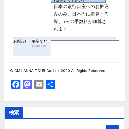
© CM LANNA TOUR Co. Ltd. 2020 All Rights Reserved
F
M
E
共
a
a
m
有
c
st
ail
e
o
検索
b
d