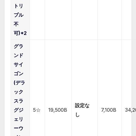
トリ
プル
不
可)*2
グラ
ンド
サイ
ゴン
(デラ
ック
スラ
設定な
グジ
5☆
19,500B
7,1
00B
34,
し
ェリ
ーウ