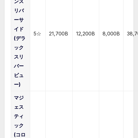
ンス
リバ
ーサ
イド
5☆
21,700B
12,200B
8,0
00B
38,
(デラ
ック
スリ
バー
ビュ
ー)
マジ
ェス
ティ
ック
(コロ