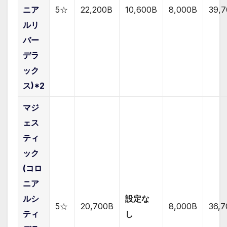
ニア
5☆
22,200B
10,600B
8,0
00B
39,
ルリ
バー
デラ
ック
ス)*2
マジ
ェス
ティ
ック
(コロ
ニア
ルシ
設定な
5☆
20,700B
8,0
00B
36,
ティ
し