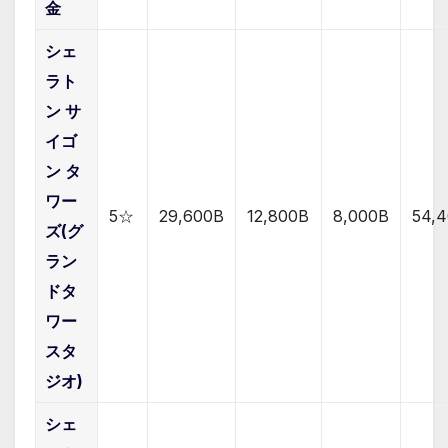
金
シェ
ラト
ン サ
イゴ
ン タ
ワー
5☆
29,600B
12,800B
8,000B
54,
ズ(グ
ラン
ドタ
ワー
スタ
ジオ)
シェ