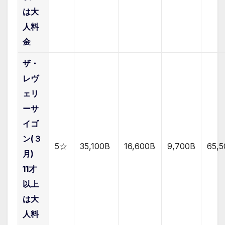
は大
人料
金
ザ・
レヴ
ェリ
ーサ
イゴ
ン(３
5☆
35,100B
16,600B
9,700B
65,
月)
11才
以上
は大
人料