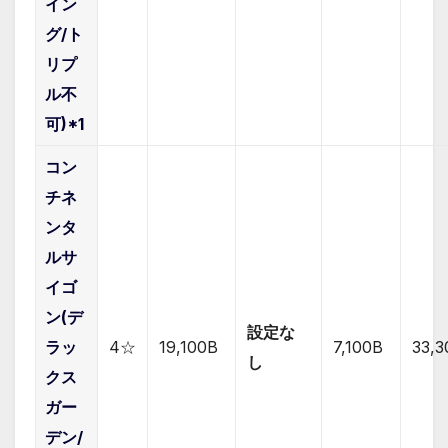
イン
グ/ト
リプ
ル不
可)*1
コン
チネ
ンタ
ルサ
イゴ
ン(デ
設定な
ラッ
4☆
19,100B
7,1
00B
33,3
し
クス
ガー
デン/