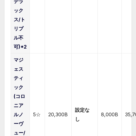
デラ
ック
ス/ト
リプ
ル不
可)*2
マジ
ェス
ティ
ック
(コロ
ニア
設定な
ルノ
5☆
20,300B
8,0
00B
35,
し
ーヴ
ュー/