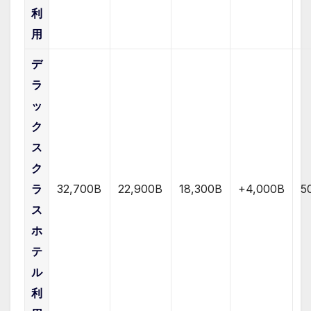
利
用
デ
ラ
ッ
ク
ス
ク
ラ
32,700B
22,900B
18,300B
+4,000B
5
ス
ホ
テ
ル
利