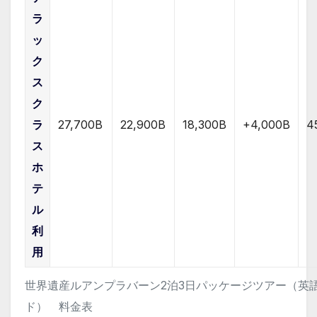
ラ
ッ
ク
ス
ク
ラ
27,700B
22,900B
18,300B
+4,000B
4
ス
ホ
テ
ル
利
用
世界遺産ルアンプラバーン2泊3日パッケージツアー（英
ド） 料金表