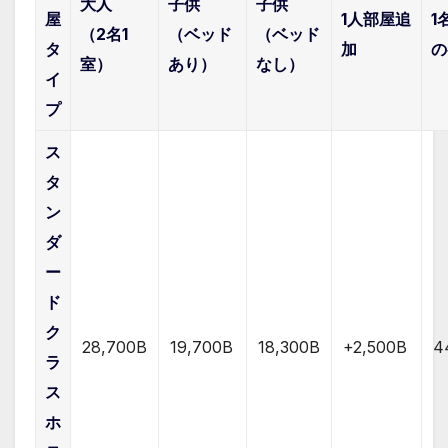
大人
子供
子供
屋
1人部屋追
1
（2名1
（ベッド
（ベッド
タ
加
の
室）
あり）
なし）
イ
プ
ス
タ
ン
ダ
ー
ド
ク
28,700B
19,700B
18,300B
+2,500B
4
ラ
ス
ホ