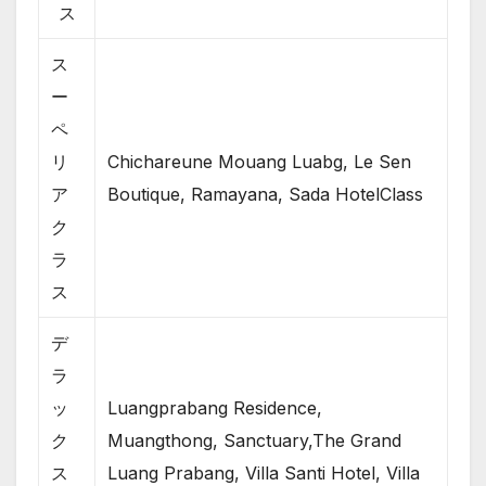
ス
ス
ー
ペ
リ
Chichareune Mouang Luabg, Le Sen
ア
Boutique, Ramayana, Sada HotelClass
ク
ラ
ス
デ
ラ
ッ
Luangprabang Residence,
ク
Muangthong, Sanctuary,The Grand
ス
Luang Prabang, Villa Santi Hotel, Villa