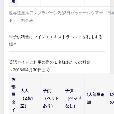
用
世界遺産ルアンプラバーン2泊3日パッケージツアー（日
ド） 料金表
※子供料金はツイン＋エキストラベットを利用する
場合
英語ガイド
ご利用の際の１名様あたりの料金
～2015年4月30日まで
お
部
大人
子供
子供
屋
1人部屋追
1
（2名1
（ベッド
（ベッド
タ
加
の
室）
あり）
なし）
イ