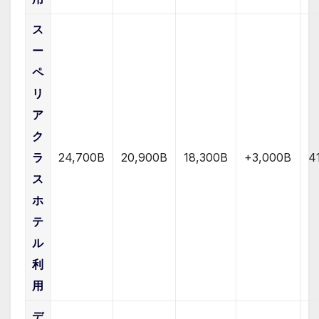
ス
ー
ペ
リ
ア
ク
ラ
24,700B
20,900B
18,300B
+3,000B
4
ス
ホ
テ
ル
利
用
デ