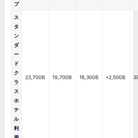
プ
ス
タ
ン
ダ
ー
ド
ク
23,700B
19,700B
18,300B
+2,500B
3
ラ
ス
ホ
テ
ル
利
用