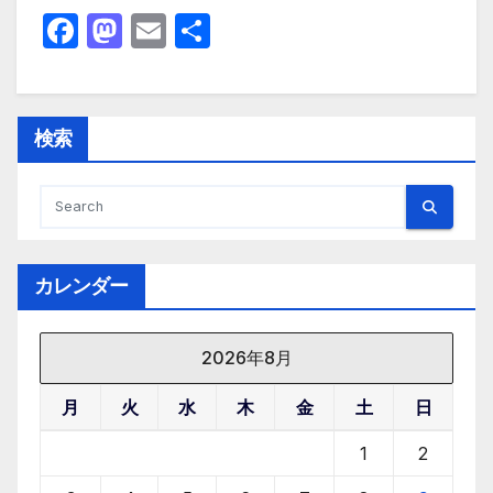
F
M
E
共
a
a
m
有
c
st
ail
e
o
検索
b
d
o
o
o
n
k
カレンダー
2026年8月
月
火
水
木
金
土
日
1
2