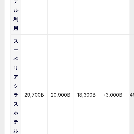
テ
ル
利
用
ス
ー
ペ
リ
ア
ク
ラ
29,700B
20,900B
18,300B
+3,000B
4
ス
ホ
テ
ル