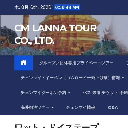
Skip
木. 8月 6th, 2026
6:56:45 AM
to
content
CM LANNA TOUR
CO., LTD.
グループ／団体専用プライベートツアー
チェンマイ・イーペン〈コムローイ一斉上げ祭〉情報
チェンマイクーポン予約
バス 鉄道 チケット 予約
海外宿泊ツアー
チェンマイ情報
Q&A
ワット・ドイステープ