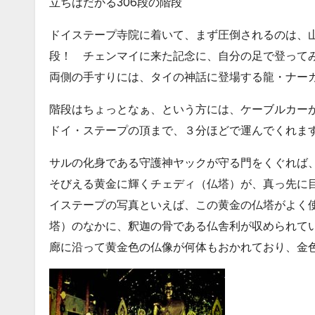
立ちはだかる306段の階段
ドイステープ寺院に着いて、まず圧倒されるのは、
段！ チェンマイに来た記念に、自分の足で登って
両側の手すりには、タイの神話に登場する龍・ナー
階段はちょっとなぁ、という方には、ケーブルカー
ドイ・ステープの頂まで、３分ほどで運んでくれま
サルの化身である守護神ヤックが守る門をくぐれば
そびえる黄金に輝くチェディ（仏塔）が、真っ先に
イステープの写真といえば、この黄金の仏塔がよく
塔）のなかに、釈迦の骨である仏舎利が収められて
廊に沿って黄金色の仏像が何体もおかれており、金