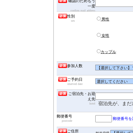
確認のためもう
一度
confirm mail address
性別
男性
sex
女性
カップル
参加人数
ご予約日
reserved date
ご宿泊先・お迎
え先
宿泊先が、まだ
hotel
郵便番号
郵便番号を
postcode
ご住所