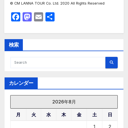
© CM LANNA TOUR Co. Ltd. 2020 All Rights Reserved
F
M
E
共
a
a
m
有
c
st
ail
e
o
検索
b
d
o
o
o
n
k
カレンダー
2026年8月
月
火
水
木
金
土
日
1
2