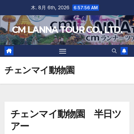
Skip
木. 8月 6th, 2026
6:57:57 AM
to
content
CM LANNA TOUR CO., LTD.
チェンマイ動物園
チェンマイ動物園 半日ツ
アー