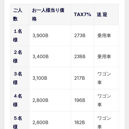
ご人
お一人様当り価
TAX7%
送 迎
数
格
１名
3,900B
273B
乗用車
様
２名
3,400B
238B
乗用車
様
３名
ワゴン
3,100B
217B
様
車
４名
ワゴン
2,800B
196B
様
車
５名
ワゴン
2,600B
182B
様
車