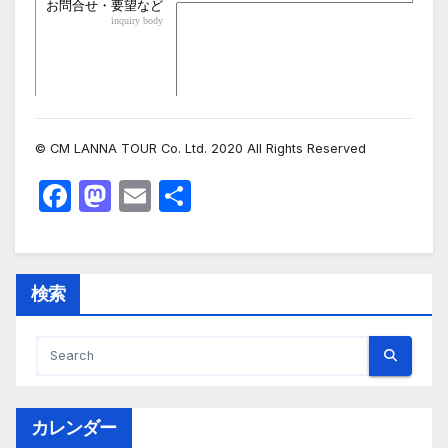
© CM LANNA TOUR Co. Ltd. 2020 All Rights Reserved
F
M
E
共
a
a
m
有
c
st
ail
e
o
検索
b
d
o
o
o
n
k
カレンダー