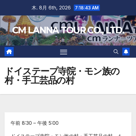
Skip
木. 8月 6th, 2026
7:18:44 AM
to
content
CM LANNA TOUR CO., LTD.
ドイステープ寺院・モン族の
村・手工芸品の村
午前 8:30 – 午後 5:00