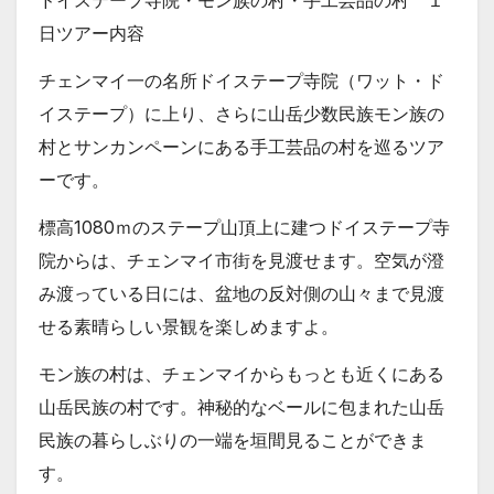
ドイステープ寺院・モン族の村・手工芸品の村 １
日ツアー内容
チェンマイ一の名所ドイステープ寺院（ワット・ド
イステープ）に上り、さらに山岳少数民族モン族の
村とサンカンペーンにある手工芸品の村を巡るツア
ーです。
標高1080ｍのステープ山頂上に建つドイステープ寺
院からは、チェンマイ市街を見渡せます。空気が澄
み渡っている日には、盆地の反対側の山々まで見渡
せる素晴らしい景観を楽しめますよ。
モン族の村は、チェンマイからもっとも近くにある
山岳民族の村です。神秘的なベールに包まれた山岳
民族の暮らしぶりの一端を垣間見ることができま
す。