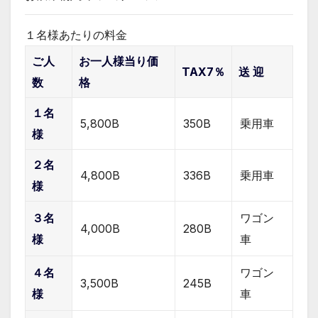
１名様あたりの料金
ご人
お一人様当り価
TAX7％
送 迎
数
格
１名
5,800B
350B
乗用車
様
２名
4,800B
336B
乗用車
様
３名
ワゴン
4,000B
280B
様
車
４名
ワゴン
3,500B
245B
様
車