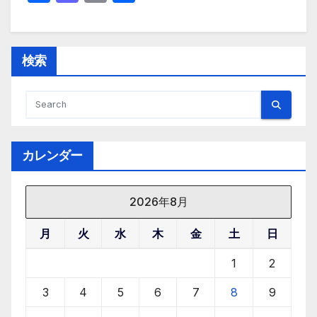
a
a
m
有
c
st
ail
e
o
検索
b
d
o
o
o
n
k
カレンダー
2026年8月
月
火
水
木
金
土
日
1
2
3
4
5
6
7
8
9