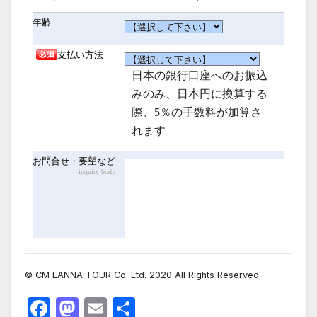
© CM LANNA TOUR Co. Ltd. 2020 All Rights Reserved
F
M
E
共