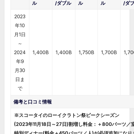
ル
/ダブル
ル
ル
/ダ
2023
年10
月1日
～
2024
1,400B
1,400B
1,750B
1,700B
1,7
年9
月30
日ま
で
備考と口コミ情報
※スコータイのローイクラトン祭ピークシーズン
(2023年11月18日～27日)割増し料金：＋800バーツ
特別ディナー(料金＋450バーツ／人)が必須追加になり