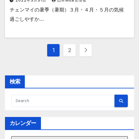
2022年3月31日
山本WEB管理者
チェンマイの暑季（暑期）３月・４月・５月の気候
過ごしやすか…
投
1
2
稿
の
検索
ペ
ー
ジ
カレンダー
送