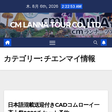
Skip
木. 8月 6th, 2026
2:22:53 AM
to
content
CM LANNA TOUR CO., LTD.
カテゴリー:
チエンマイ情報
日本語混載送迎付きCADコムローイ一