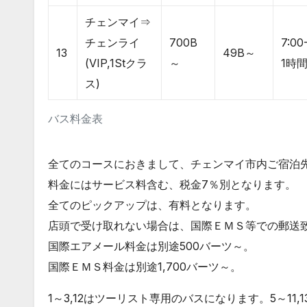
チェンマイ⇒
チェンライ
700B
7:00
13
49B～
(VIP,1Stクラ
～
1時
ス)
バス料金表
全てのコースにおきまして、チェンマイ市内ご宿泊
料金にはサービス料含む、税金7％別となります。
全てのピックアップは、有料となります。
店頭で受け取れない場合は、国際ＥＭＳ等での郵送
国際エアメール料金は別途500バーツ～。
国際ＥＭＳ料金は別途1,700バーツ～。
1～3,12はツーリスト専用のバスになります。5～11