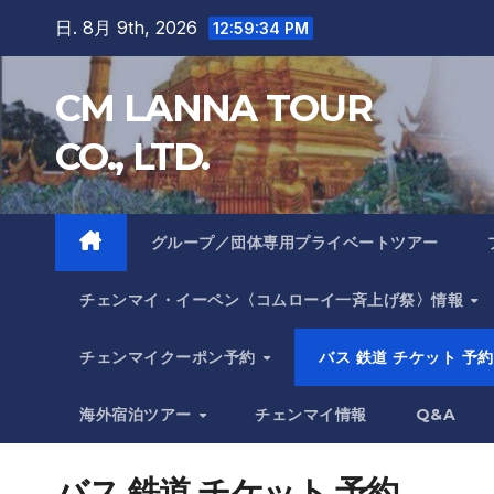
Skip
日. 8月 9th, 2026
12:59:35 PM
to
content
CM LANNA TOUR
CO., LTD.
グループ／団体専用プライベートツアー
チェンマイ・イーペン〈コムローイ一斉上げ祭〉情報
チェンマイクーポン予約
バス 鉄道 チケット 予約
海外宿泊ツアー
チェンマイ情報
Q&A
バス 鉄道 チケット 予約