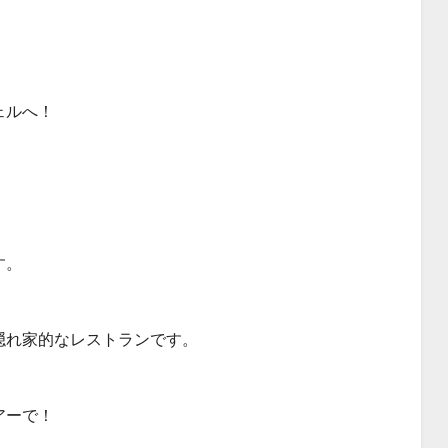
ェルへ！
す。
隠れ家的なレストランです。
アーで！