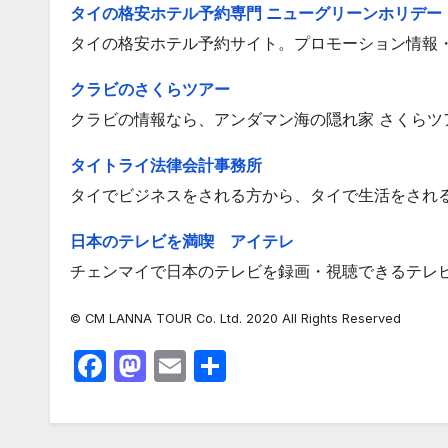
タイの格安ホテル予約専門 ニューグリーンホリデー
タイの格安ホテル予約サイト。プロモーション情報
クラビのさくらツアー
クラビの情報なら、アンダマン海の隠れ家 さくらツ
タイトライ法律会計事務所
タイでビジネスをされる方から、タイで生活をされ
日本のテレビを満喫 アイテレ
チェンマイで日本のテレビを録画・視聴できるテレ
© CM LANNA TOUR Co. Ltd. 2020 All Rights Reserved
F
M
E
共
a
a
m
有
c
st
ail