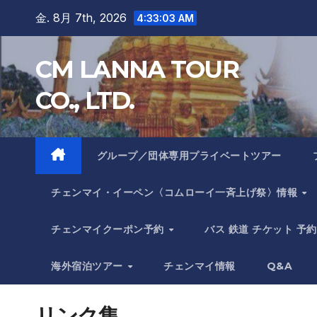
Skip
金. 8月 7th, 2026
4:33:04 AM
to
content
CM LANNA TOUR
CO., LTD.
グループ／団体専用プライベートツアー
チェンマイ・イーペン〈コムローイ一斉上げ祭〉情報
チェンマイクーポン予約
バス 鉄道 チケット 予約
海外宿泊ツアー
チェンマイ情報
Q&A
リンク集