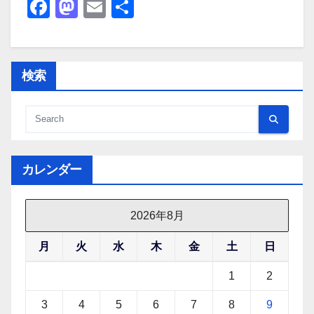
F
M
E
共
a
a
m
有
c
st
ail
e
o
検索
b
d
o
o
o
n
k
カレンダー
2026年8月
月
火
水
木
金
土
日
1
2
3
4
5
6
7
8
9