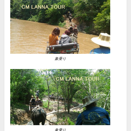
象乗り
象乗り