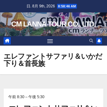
Skip
日. 8月 9th, 2026
8:58:47 AM
to
content
CM LANNA TOUR CO., LTD.
エレファントサファリ＆いかだ
下り＆首長族
午前 8:30 – 午後 5:30