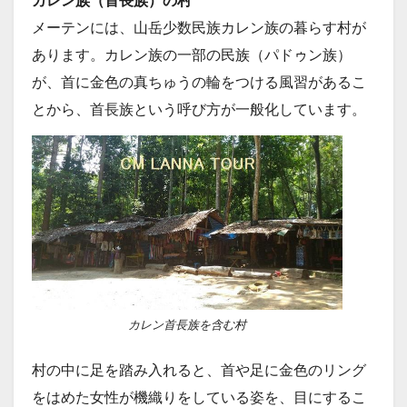
カレン族（首長族）の村
メーテンには、山岳少数民族カレン族の暮らす村が
あります。カレン族の一部の民族（パドゥン族）
が、首に金色の真ちゅうの輪をつける風習があるこ
とから、首長族という呼び方が一般化しています。
カレン首長族を含む村
村の中に足を踏み入れると、首や足に金色のリング
をはめた女性が機織りをしている姿を、目にするこ