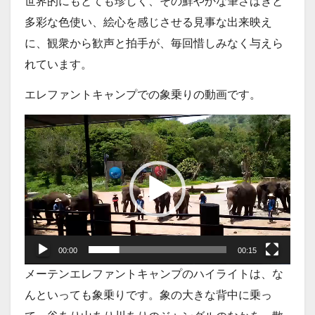
世界的にもとても珍しく、その鮮やかな筆さばきと
多彩な色使い、絵心を感じさせる見事な出来映え
に、観衆から歓声と拍手が、毎回惜しみなく与えら
れています。
エレファントキャンプでの象乗りの動画です。
動
画
プ
レ
ー
ヤ
ー
00:00
00:15
メーテンエレファントキャンプのハイライトは、な
んといっても象乗りです。象の大きな背中に乗っ