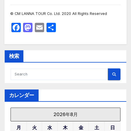
© CM LANNA TOUR Co. Ltd. 2020 All Rights Reserved
F
M
E
共
a
a
m
有
c
st
ail
e
o
検索
b
d
o
o
o
n
k
カレンダー
2026年8月
月
火
水
木
金
土
日