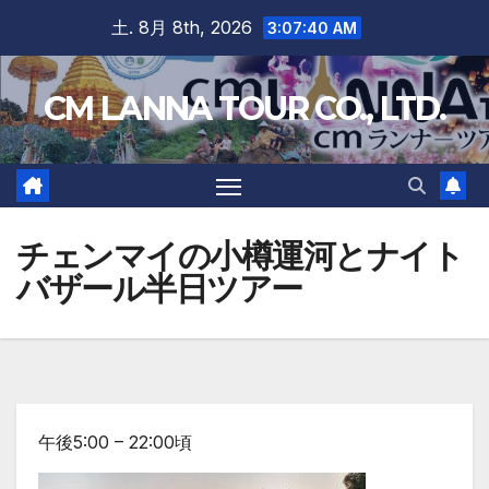
Skip
土. 8月 8th, 2026
3:07:41 AM
to
content
CM LANNA TOUR CO., LTD.
チェンマイの小樽運河とナイト
バザール半日ツアー
午後5:00 – 22:00頃