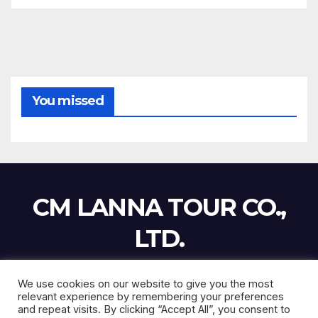
You missed
CM LANNA TOUR CO.,
LTD.
We use cookies on our website to give you the most
relevant experience by remembering your preferences
Proudly powered by WordPress
|
Theme:
Newsup
by
Themeansar
.
and repeat visits. By clicking “Accept All”, you consent to