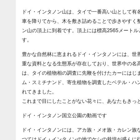
ドイ・インタノン山は、タイで一番高い山として有
車を降りてから、木を敷き詰めることで歩きやすく整
ン山の頂上に到着です。頂上には標高2565メート
す。
豊かな自然林に恵まれるドイ・インタノンには、世
重な資料となる生態系が存在しており、世界中の名
は、タイの植物相の調査に先鞭を付けたカーにはじ
ム・スミチナンド、寄生植物を調査したベテル・ハ
れてきました。
これまで目にしたことがない花々に、あなたもきっ
ドイ・インタノン国立公園の動画です
ドイ・インタノンには、アカ族・メオ族・カレン族
つてはドイ・インタノンの地でケシの栽培が盛んに行