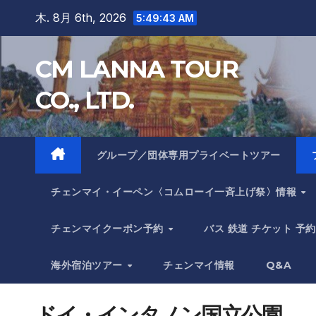
Skip
木. 8月 6th, 2026
5:49:44 AM
to
content
CM LANNA TOUR
CO., LTD.
グループ／団体専用プライベートツアー
チェンマイ・イーペン〈コムローイ一斉上げ祭〉情報
チェンマイクーポン予約
バス 鉄道 チケット 予約
海外宿泊ツアー
チェンマイ情報
Q&A
ドイ・インタノン国立公園