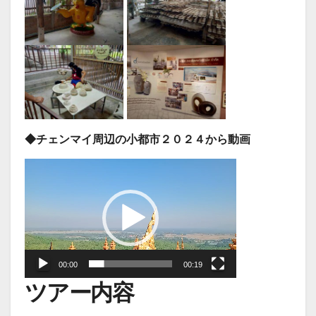
◆チェンマイ周辺の小都市２０２４から動画
動
画
プ
レ
ー
00:00
00:19
ヤ
ツアー内容
ー