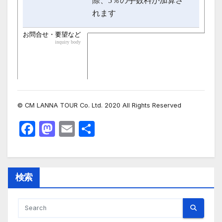
© CM LANNA TOUR Co. Ltd. 2020 All Rights Reserved
F
M
E
共
a
a
m
有
c
st
ail
e
o
検索
b
d
o
o