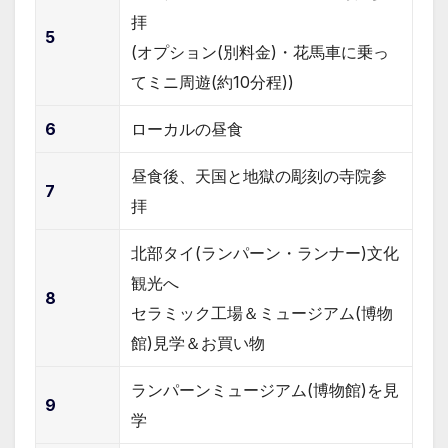
拝
5
(オプション(別料金)・花馬車に乗っ
てミニ周遊(約10分程))
6
ローカルの昼食
昼食後、天国と地獄の彫刻の寺院参
7
拝
北部タイ(ランパーン・ランナー)文化
観光へ
8
セラミック工場＆ミュージアム(博物
館)見学＆お買い物
ランパーンミュージアム(博物館)を見
9
学