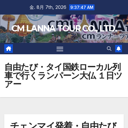
Skip
金. 8月 7th, 2026
9:37:48 AM
to
content
CM LANNA TOUR CO., LTD.
自由たび・タイ国鉄ローカル列
車で行くランパーン大仏 １日ツ
アー
チェンマイ発着・自由たび