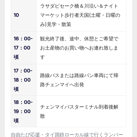
ラサダピセーク橋＆川沿い＆ナイト
10
マーケット歩行者天国(土曜・日曜の
み)見学・散策
16：00-
観光終了後、途中、休憩とご希望で
17：00
お土産物のお買い物へお連れ致しま
頃
す
17：00-
路線バスまたは路線バン車両にて帰
18：00
路チェンマイへ出発
頃
18：00-
チェンマイバスターミナル到着後解
19：00
散
頃
自由たび応援・タイ国鉄ローカル線で行くランパー