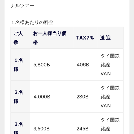
ナルツアー
１名様あたりの料金
ご人
お一人様当り価
TAX7％
送 迎
数
格
タイ国鉄
１名
5,800B
406B
路線
様
VAN
タイ国鉄
２名
4,000B
280B
路線
様
VAN
タイ国鉄
３名
3,500B
245B
路線
様