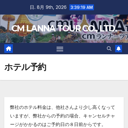
Skip
日. 8月 9th, 2026
3:39:19 AM
to
content
CM LANNA TOUR CO., LTD.
ホテル予約
弊社のホテル料金は、他社さんより少し高くなって
いますが、
弊社からの予約の場合、キャンセルチャ
ージがかかるのはご予約日の８日前から
です。