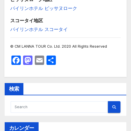
パイリンホテル ピッサヌローク
スコータイ地区
パイリンホテル スコータイ
© CM LANNA TOUR Co. Ltd. 2020 All Rights Reserved
F
M
E
共
a
a
m
有
c
st
ail
e
o
検索
b
d
o
o
o
n
k
カレンダー