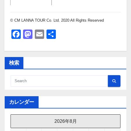
© CM LANNA TOUR Co. Ltd. 2020 All Rights Reserved
F
M
E
共
a
a
m
有
c
st
ail
e
o
検索
b
d
o
o
o
n
k
カレンダー
2026年8月