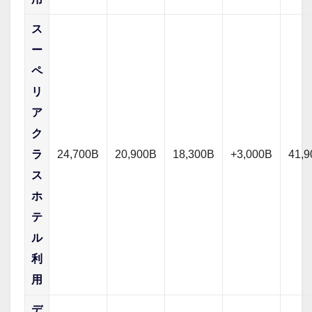
ス
ー
ペ
リ
ア
ク
ラ
24,700B
20,900B
18,300B
+3,000B
41,
ス
ホ
テ
ル
利
用
デ