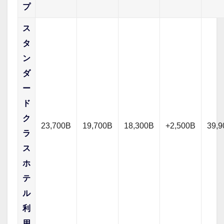
プ
ス
タ
ン
ダ
ー
ド
ク
23,700B
19,700B
18,300B
+2,500B
39,
ラ
ス
ホ
テ
ル
利
用