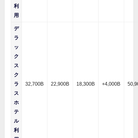
利
用
デ
ラ
ッ
ク
ス
ク
ラ
32,700B
22,900B
18,300B
+4,000B
50,
ス
ホ
テ
ル
利