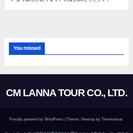
You missed
CM LANNA TOUR CO., LTD.
Proudly powered by WordPress
|
Theme:
Newsup
by
Themeansar
.