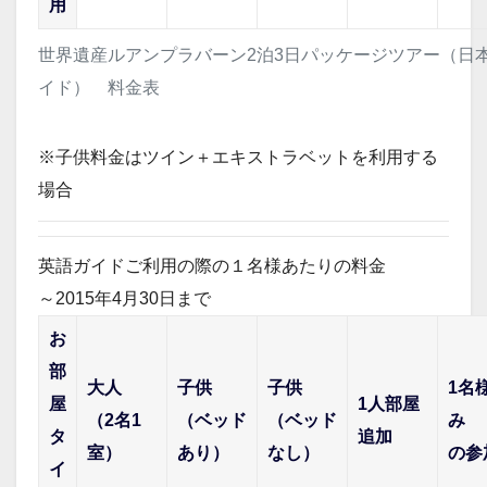
用
世界遺産ルアンプラバーン2泊3日パッケージツアー（日
イド） 料金表
※子供料金はツイン＋エキストラベットを利用する
場合
英語ガイド
ご利用の際の１名様あたりの料金
～2015年4月30日まで
お
部
大人
子供
子供
1名
屋
1人部屋
（2名1
（ベッド
（ベッド
み
タ
追加
室）
あり）
なし）
の参
イ