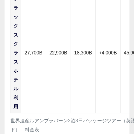
ラ
ッ
ク
ス
ク
ラ
27,700B
22,900B
18,300B
+4,000B
45,
ス
ホ
テ
ル
利
用
世界遺産ルアンプラバーン2泊3日パッケージツアー（英
ド） 料金表