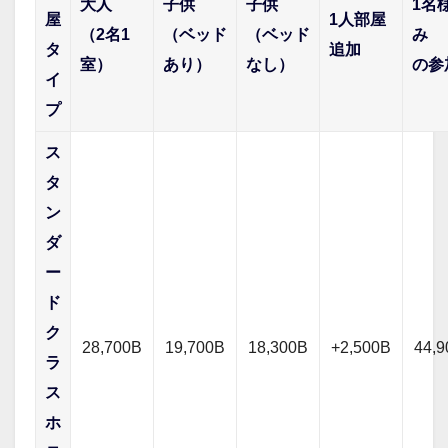
大人
子供
子供
1名
屋
1人部屋
（2名1
（ベッド
（ベッド
み
タ
追加
室）
あり）
なし）
の参
イ
プ
ス
タ
ン
ダ
ー
ド
ク
28,700B
19,700B
18,300B
+2,500B
44,
ラ
ス
ホ