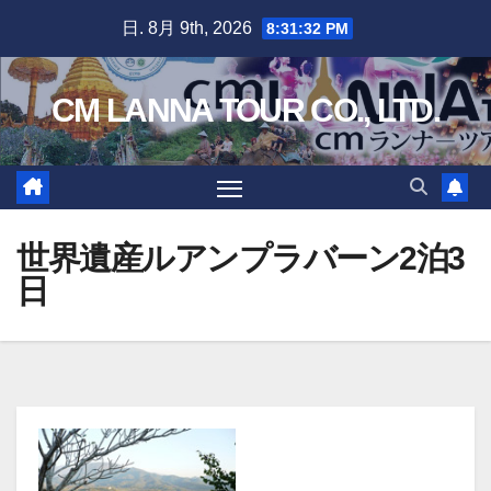
Skip
日. 8月 9th, 2026
8:31:34 PM
to
content
CM LANNA TOUR CO., LTD.
世界遺産ルアンプラバーン2泊3
日