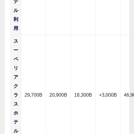
テ
ル
利
用
ス
ー
ペ
リ
ア
ク
ラ
29,700B
20,900B
18,300B
+3,000B
46,
ス
ホ
テ
ル