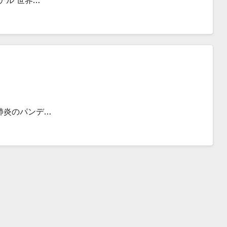
テル 世界…
肺炎のパンデ…