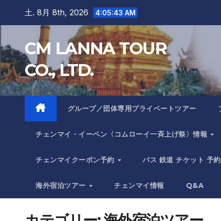
Skip
土. 8月 8th, 2026
4:05:43 AM
to
content
CM LANNA TOUR
CO., LTD.
グループ／団体専用プライベートツアー
チェンマイ・イーペン〈コムローイ一斉上げ祭〉情報
チェンマイクーポン予約
バス 鉄道 チケット 予約
海外宿泊ツアー
チェンマイ情報
Q&A
カテゴリー:
海外宿泊ツアー