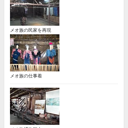
メオ族の民家を再現
メオ族の仕事着