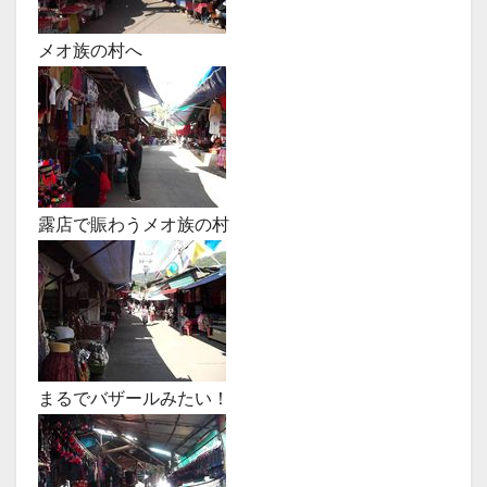
メオ族の村へ
露店で賑わうメオ族の村
まるでバザールみたい！