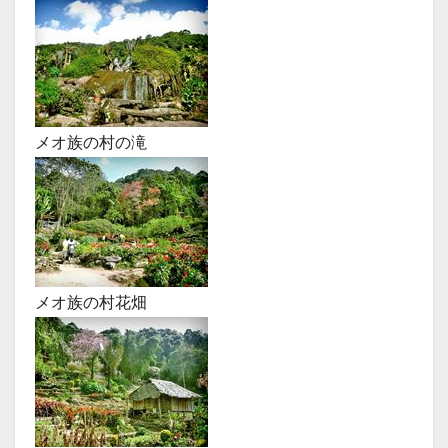
メオ族の村の滝
メオ族の村花畑