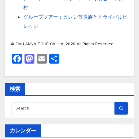
村
グループツアー：カレン首長族とトライバルビ
レッジ
© CM LANNA TOUR Co. Ltd. 2020 All Rights Reserved
F
M
E
共
a
a
m
有
c
st
ail
e
o
検索
b
d
o
o
o
n
k
カレンダー