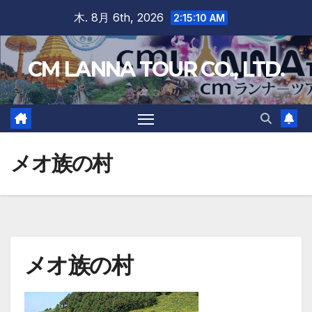
Skip
木. 8月 6th, 2026
2:15:11 AM
to
content
CM LANNA TOUR CO., LTD.
メオ族の村
メオ族の村