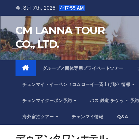
Skip
金. 8月 7th, 2026
4:17:56 AM
to
content
CM LANNA TOUR
CO., LTD.
グループ／団体専用プライベートツアー
チェンマイ・イーペン〈コムローイ一斉上げ祭〉情報
チェンマイクーポン予約
バス 鉄道 チケット 予約
海外宿泊ツアー
チェンマイ情報
Q&A
デゥアンタワンホテル